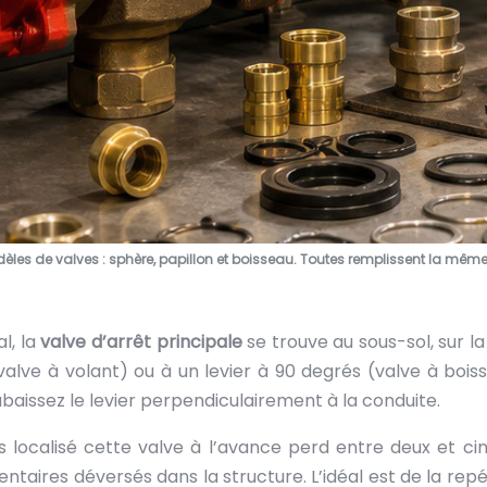
èles de valves : sphère, papillon et boisseau. Toutes remplissent la même
l, la
valve d’arrêt principale
se trouve au sous-sol, sur la
valve à volant) ou à un levier à 90 degrés (valve à bois
abaissez le levier perpendiculairement à la conduite.
s localisé cette valve à l’avance perd entre deux et cin
ntaires déversés dans la structure. L’idéal est de la repé